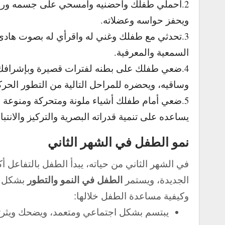
2.احملي طفلك واحضنيه وامسحي على جسمه ورأس
ويحفز حواسه وعضلاته.
3.تحدثي مع طفلك وغني له واقرأي له بصوت هادئ 
السمعية والمعرفية.
4.ضعي طفلك على بطنه لفترات قصيرة وبإشرافك،
وساقيه، ويحضره للمراحل التالية من التطور الحر
5.ضعي أمام طفلك أشياء ملونة ومتحركة ومنوعة ا
يساعده على تنمية قدراته البصرية والتركيز والانتب
نمو الطفل في الشهر الثاني
في الشهر الثاني من حياته، يبدأ الطفل بالتفاعل 
الجديدة، ويستمر
الطفل في النمو والتطور
بشكل سر
وكيفية مساعدة الطفل خلالها:
يبتسم بشكل اجتماعي ومتعمد، ويضحك ويثرثر 