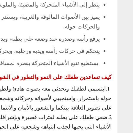
ينظر إلى الأشياء المتحركة والمضيئة والملونة
يميز بين الأصوات المألوفة والغريبة، ويستد
والحركات حوله.
يرفع رأسه وصدره عند وضعه على بطنه، ويدعم
يتحكم في حركات رأسه ويديه ورجليه، ويحركها
يستطيع تتبع الأشياء المتحركة ببصره لمساف
كيف تساعدين
طفلك على النمو والتطور في الشهر
1.ابتسمي لطفلك وتحدثي معه بصوت هادئ ولطيف و
حوله باستمرار. واستجيبي لأصواته وحركاته وشجعي
على تطوير العلاقة بينكما والشعور بالأمان والانتماء
2.ضعي طفلك على بطنه لفترات قصيرة وبإشرافك،
الأشياء التي يحبها لجذب انتباهه وشجعيه على الحر