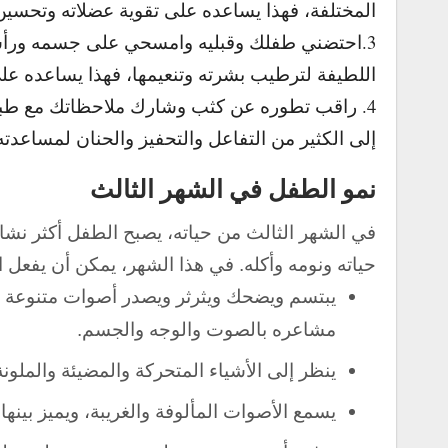
المختلفة، فهذا يساعده على تقوية عضلاته وتحسين 
3.احتضني طفلك وقبليه وامسحي على جسمه ورأس
اللطيفة لترطيب بشرته وتنعيمها، فهذا يساعده عل
4. راقب تطوره عن كثب وشارك ملاحظاتك مع طبيبه
إلى الكثير من التفاعل والتحفيز والحنان لمساعد
نمو الطفل في الشهر الثالث
في الشهر الثالث من حياته، يصبح الطفل أكثر نشا
حياته ونومه وأكله. في هذا الشهر، يمكن أن يفعل ا
يبتسم ويضحك ويثرثر ويصدر أصوات متنوعة مثل
مشاعره بالصوت والوجه والجسم.
ينظر إلى الأشياء المتحركة والمضيئة والملونة،
يسمع الأصوات المألوفة والغريبة، ويميز بينه