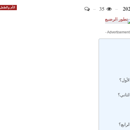
35
الأم والطفل
- Advertisement
لأول؟
ثاني؟
رابع؟