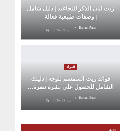
زيت لبان الذكر للتجاعيد | دليل شامل
| وصفات طبيعية فعالة
Hanan Usrati
يناير 29, 2026
المرأة
فوائد زيت السمسم للوجه | دليلك
الشامل للحصول على بشرة نضرة…
Hanan Usrati
يناير 28, 2026
AD