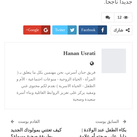
جديداً ناجحاً.
12
شارك
Facebook
Twitter
Google+
Pinterest
WhatsApp
ReddIt
البريد الإلكتروني
Linkedin
طباعة
Hanan Usrati
فريق حنان أسرتي، نحن مهتمين بكل ما يتعلق بـ (
المرأة - الحياة الزوجية - منوعات اجتماعية - الأم و
الطفل - الحياة الاسرية ) نقدم لكم محتوى غني
ومفيد يركز على تعزيز الروابط العائلية وبناء أسرة
سعيدة وصحية
السابق بوست
القادم بوست
بكاء الطفل عند الولادة |
كيف تعتني بمولودك الجديد
دليل على صحته أم علامة
بطريقة صحية وسهلة؟