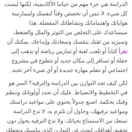
الدراسة هي جزء مهم من حياتنا الأكاديمية، لكنها ليست
كل شيء. لا تنس أن تخصص وقتاً لنفسك ولممارسة
هواياتك واهتماماتك ونشاطاتك المفضلة. هذا
سيساعدك على التخلص من التوتر والملل والضغط،
وسيزيد من ثقتك بنفسك وسعادتك وإبداعك. يمكنك أن
تقرأ
كتاباً أو تلعب لعبة أو تمارس رياضة أو تذهب إلى
حفلة أو تسافر إلى مكان جديد أو تتطوع في مشروع
اجتماعي أو تتعلم مهارة جديدة أو أي شيء آخر تحبه.
لكن كيف تجد التوازن بين الدراسة والترفيه؟ السر هو
في التخطيط والانضباط. عليك أن تحدد أولوياتك وتنظم
وقتك بحكمة. اصنع جدولاً يحتوي على مواعيد دراستك
ومواعيد ترفيهك، وحاول أن تلتزم به. لا تدع الدراسة
تمنعك من الاستمتاع بحياتك، ولا تدع الترفيه يحول دون
تحقيق أهدافك. ابحث عن التوازن الذي يناسبك ويجعلك