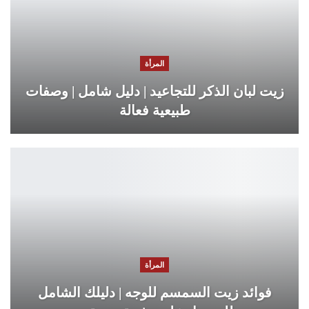
المرأة
زيت لبان الذكر للتجاعيد | دليل شامل | وصفات
طبيعية فعالة
المرأة
فوائد زيت السمسم للوجه | دليلك الشامل