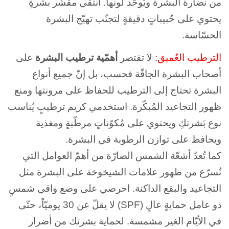
من نضارة البشرة ويُوحّد لونها. انتقي مقشّر بشرةٍ
يحتوي على حُبيباتٍ دقيقةٍ لتجنّب تهيّج البشرة
الحسّاسة.
الترطيب العُميق:
لا تقتصر
أهمّية ترطيب البشرة
على
أصحاب البشرة الجافّة فحسب، بل إنّ جميع أنواع
البشرة تحتاج إلى الترطيب للحفاظ على مرونتها ومنع
ظهور التجاعيد المُبكّرة. استخدمي كريم ترطيبٍ يُناسب
نوع بَشرتكِ ويحتوي على مُكوّناتٍ مرطّبةٍ ومغذية
ويحافظ على توازن الرطوبة في البشرة.
كما تُعدّ أشعّة الشمس الضارّة من أهمّ العوامل التي
تُسرّع من ظهور علامات الشيخوخة على البشرة مثل
التجاعيد والبقع الداكنة. احرصي على وضع واقي شمسٍ
ذو عامل حمايةٍ عالٍ (SPF) لا يقلّ عن 30 يوميّاً، حتّى
في الأيّام الغير مشمسة. لحماية بشرتك من أضرار