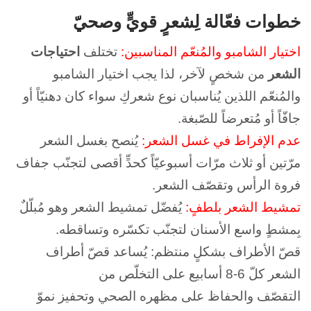
خطوات فعّالة لِشعرٍ قويٍّ وصحيّ
اختيار الشامبو والمُنعّم المناسبين:
تختلف
احتياجات
الشعر
من شخصٍ لآخر، لذا يجب اختيار الشامبو
والمُنعّم اللذين يُناسبان نوع شعركِ سواء كان دهنيّاً أو
جافّاً أو مُتعرضاً للصّبغة.
عدم الإفراط في غسل الشعر:
يُنصح بغسل الشعر
مرّتين أو ثلاث مرّات أسبوعيّاً كحدٍّ أقصى لتجنّب جفاف
فروة الرأس وتقصّف الشعر.
تمشيط الشعر بلطفٍ:
يُفضّل تمشيط الشعر وهو مُبلّلٌ
بِمشطٍ واسع الأسنان لتجنّب تكسّره وتساقطه.
قصّ الأطراف بشكلٍ منتظم: يُساعد قصّ أطراف
الشعر كلّ 6-8 أسابيع على التخلّص من
التقصّف والحفاظ على مظهره الصحي وتحفيز نموّ