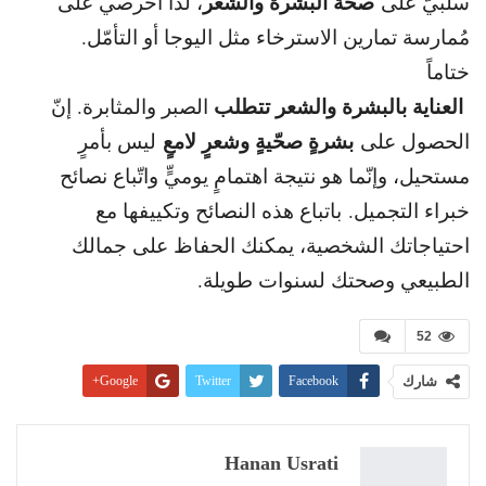
صحّة البشرة والشعر
سلبيّ على
، لذا احرصي على
مُمارسة تمارين الاسترخاء مثل اليوجا أو التأمّل.
ختاماً
العناية بالبشرة والشعر تتطلب
الصبر والمثابرة. إنّ
بشرةٍ صحّيةٍ وشعرٍ لامعٍ
الحصول على
ليس بأمرٍ
مستحيل، وإنّما هو نتيجة اهتمامٍ يوميٍّ واتّباع نصائح
خبراء التجميل.
باتباع هذه النصائح وتكييفها مع
احتياجاتك الشخصية، يمكنك الحفاظ على جمالك
الطبيعي وصحتك لسنوات طويلة.
52
شارك
Facebook
Twitter
Google+
Pinterest
WhatsApp
ReddIt
البريد الإلكتروني
Linkedin
طباعة
Hanan Usrati