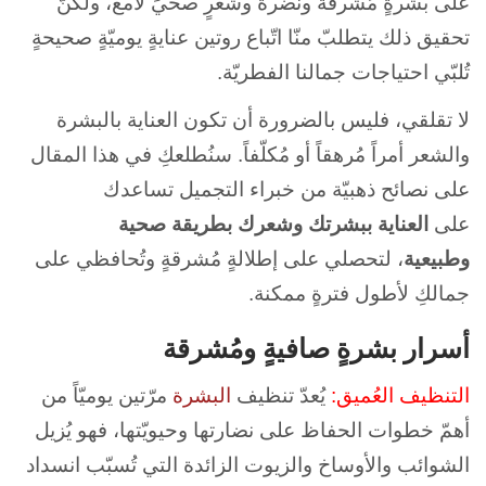
على بشرةٍ مُشرقة ونضرة وشعرٍ صحيٍّ لامع، ولكنّ
تحقيق ذلك يتطلبّ منّا اتّباع روتين عنايةٍ يوميّةٍ صحيحةٍ
تُلبّي احتياجات جمالنا الفطريّة.
لا تقلقي، فليس بالضرورة أن تكون العناية بالبشرة
والشعر أمراً مُرهقاً أو مُكلّفاً. سنُطلعكِ في هذا المقال
على نصائح ذهبيّة من خبراء التجميل تساعدك
على
العناية ببشرتك وشعرك بطريقة صحية
وطبيعية
، لتحصلي على إطلالةٍ مُشرقةٍ وتُحافظي على
جمالكِ لأطول فترةٍ ممكنة.
أسرار بشرةٍ صافيةٍ ومُشرقة
التنظيف العُميق:
يُعدّ تنظيف
البشرة
مرّتين يوميّاً من
أهمّ خطوات الحفاظ على نضارتها وحيويّتها، فهو يُزيل
الشوائب والأوساخ والزيوت الزائدة التي تُسبّب انسداد