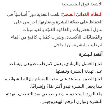
الأشعة فوق البنفسجية.
النظام الغذائيّ الصحيّ:
تلعب التغذية دوراً أساسيّاً في
الحفاظ على صحّة البشرة ونضارتها
. احرصي على
تناول الخضروات والفاكهة الغنيّة بالفيتامينات
والمُضادّات للأكسدة، وشرب كمّياتٍ كافيةٍ من الماء
لترطيب البشرة من الداخل.
أقنعة للبشرة
قناع العسل والزبادي، يعمل كمرطب طبيعي ويساعد
على تهدئة البشرة وتنقيتها.
قناع الطين، يساعد على تنقية المسام وإزالة الشوائب،
مما يجعل البشرة تبدو أكثر نقاءً وإشراقًا.
ماء الورد، استخدميه ك تنر طبيعي بعد التنظيف لتهدئة
البشرة وتوازن الرقم الهيدروجيني.