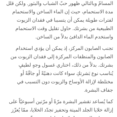
المسامّ وبالتالي ظهور حبّ الشباب والبثور. ولكن قلل
مدة الاستحمام، حيث إن الماء الساخن والاستحمام
لفترات طويلة يمكن أن يتسببا في فقدان الزيوت
الطبيعية من بشرتك. حاول تقليل وقت الاستحمام
واستخدم الماء الدافئ بدلاً من الساخن.
تجنب الصابون المركز، إذ يمكن أن يؤدي استخدام
الصابون والمنظفات المركزة إلى فقدان الزيوت من
بشرتك. بدلاً من ذلك، اختاري غسول وجهٍ لطيفٍ
يُناسب نوع بَشرتكِ سواء كانت دهنيّةً أو جافّةً أو
مختلطة لإزالة الأوساخ والزيوت دون التسبب في
جفاف البشرة.
كما يُساعد تقشير البشرة مرّةً أو مرّتين أسبوعيّاً على
إزالة خلايا الجلد الميتة وتحفيز تجدّد الخلايا، ممّا يُعزّز