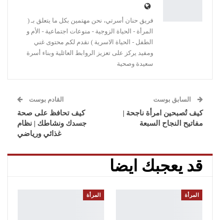
فريق حنان أسرتي، نحن مهتمين بكل ما يتعلق بـ (
المرأة - الحياة الزوجية - منوعات اجتماعية - الأم و
الطفل - الحياة الاسرية ) نقدم لكم محتوى غني
ومفيد يركز على تعزيز الروابط العائلية وبناء أسرة
سعيدة وصحية
السابق بوست
القادم بوست
كيف تُصبحين امرأة ناجحة |
كيف تحافظ على صحة
مفاتيح النجاح السبعة
جسدك ونشاطك | نظام
غذائي ورياضي
قد يعجبك ايضا
المرأة
المرأة