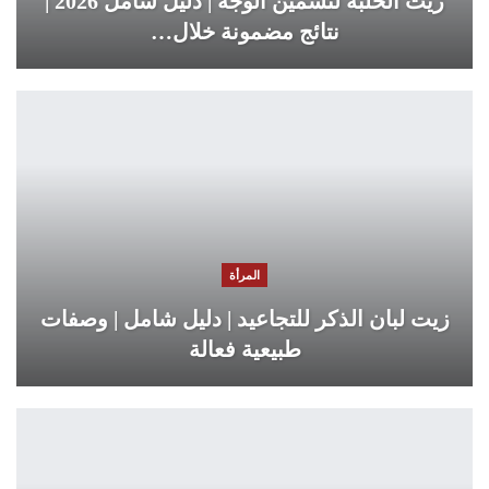
زيت الحلبة لتسمين الوجه | دليل شامل 2026 |
نتائج مضمونة خلال…
المرأة
زيت لبان الذكر للتجاعيد | دليل شامل | وصفات
طبيعية فعالة