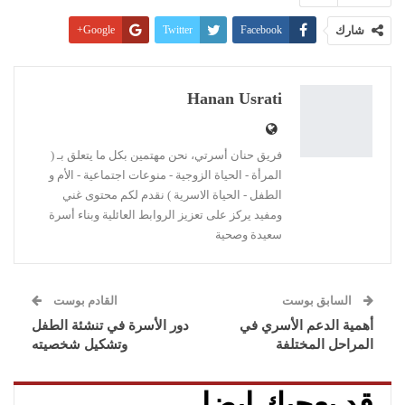
شارك
Facebook
Twitter
Google+
Pinterest
WhatsApp
ReddIt
البريد الإلكتروني
Linkedin
طباعة
Hanan Usrati
فريق حنان أسرتي، نحن مهتمين بكل ما يتعلق بـ (
المرأة - الحياة الزوجية - منوعات اجتماعية - الأم و
الطفل - الحياة الاسرية ) نقدم لكم محتوى غني
ومفيد يركز على تعزيز الروابط العائلية وبناء أسرة
سعيدة وصحية
السابق بوست
القادم بوست
أهمية الدعم الأسري في
دور الأسرة في تنشئة الطفل
المراحل المختلفة
وتشكيل شخصيته
قد يعجبك ايضا