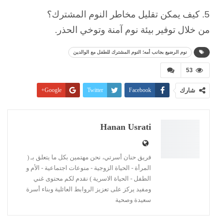
5. كيف يمكن تقليل مخاطر النوم المشترك؟
من خلال توفير بيئة نوم آمنة وتوخي الحذر.
نوم الرضيع بجانب أمه؛ النوم المشترك للطفل مع الوالدين
53
شارك
Facebook
Twitter
Google+
Pinterest
WhatsApp
ReddIt
البريد الإلكتروني
Linkedin
طباعة
Hanan Usrati
فريق حنان أسرتي، نحن مهتمين بكل ما يتعلق بـ (
المرأة - الحياة الزوجية - منوعات اجتماعية - الأم و
الطفل - الحياة الاسرية ) نقدم لكم محتوى غني
ومفيد يركز على تعزيز الروابط العائلية وبناء أسرة
سعيدة وصحية