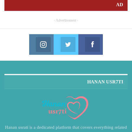
AD
- Advertisement -
Instagram
Twitter
Facebook
in us on Instagram
Join us on Twitter
Join us on Facebook
HANAN USR7TI
Hanan usrati is a dedicated platform that covers everything related