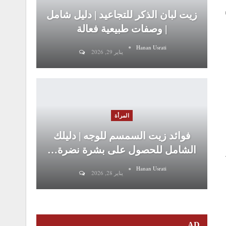
زيت لبان الذكر للتجاعيد | دليل شامل
| وصفات طبيعية فعالة
Hanan Usrati
يناير 29, 2026
المرأة
فوائد زيت السمسم للوجه | دليلك
الشامل للحصول على بشرة نضرة…
Hanan Usrati
يناير 28, 2026
AD