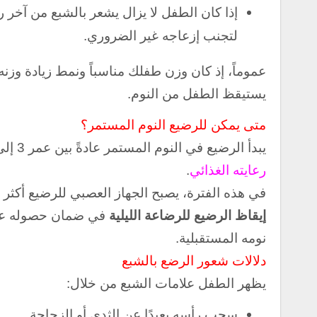
إذا كان الطفل لا يزال يشعر بالشبع من آخر 
لتجنب إزعاجه غير الضروري.
عموماً، إذ كان وزن طفلك مناسباً ونمط زيادة وزنه
يستيقظ الطفل من النوم.
متى يمكن للرضيع النوم المستمر؟
يبدأ الرضيع في النوم المستمر عادةً بين عمر 3 إلى 6 أشهر.
رعايته الغذائي
.
في هذه الفترة، يصبح الجهاز العصبي للرضيع أكثر نض
إيقاظ الرضيع للرضاعة الليلية
في ضمان حصوله على ا
نومه المستقبلية.
دلالات شعور الرضع بالشبع
يظهر الطفل علامات الشبع من خلال:
سحب رأسه بعيدًا عن الثدي أو الزجاجة.