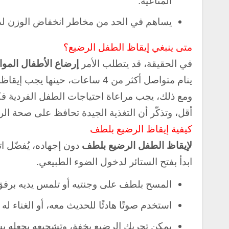
المناعية.
يساهم في الحد من مخاطر انخفاض الوزن لدى ا
متى ينبغي إيقاظ الطفل الرضيع؟
في الحقيقة، قد يتطلب الأمر
إرضاع الأطفال الموا
ينام متواصل أكثر من 4 ساعات، حينها يجب إيقاظه للرضاعة.
ومع ذلك، يجب مراعاة احتياجات الطفل الفردية فك
أقل، و
تذكّر أن التغذية الجيدة تحافظ على صحة الر
كيفية إيقاظ الرضيع بلطف
لإيقاظ الطفل الرضيع بلطف
دون إجهاده، يُفضّل ا
ابدأ بفتح الستائر لدخول الضوء الطبيعي.
المسح بلطف على وجنتيه أو تلمس يديه برفق
استخدم صوتًا هادئًا للحديث معه، أو الغناء له 
يمكن تحريك الرضيع بخفة، وتشجيعه بجعله يش