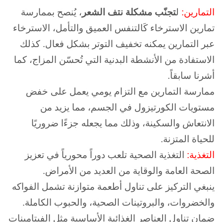
التمارين:
ل
تجنّب مشكلة نتف الشعر
، يُنصح بممارسة
تمارين الاسترخاء كَالتنفس العميق والتأمل،
الاسترخاء
عبر التمارين يمكنه تخفيف التوتر بشكل فعال. كذلك
الاستفادة من الأنشطة البدنية التي تُحسّن المزاج، كما
أشرنا سابقاً.
ممارسة التمارين مع التزام يومي يعمل على خفض
مستويات الكورتيزول في الجسم، مما يزيد من
الانتعاش والسكينة، وذلك مما يجعله جزءًا ضروريًا
للحياة المتزنة.
التغذية:
التغذية الصحية تلعب دوراً محورياً في تعزيز
الصحة العامة والوقاية من العديد من الأمراض.
ينبغي التركيز على تناول أطعمة متوازنة تشمل الفواكه
والخضروات، والبروتينات الصحية، والحبوب الكاملة.
ضمان تناول العناصر الغذائية الأساسية مثل الفيتامينات