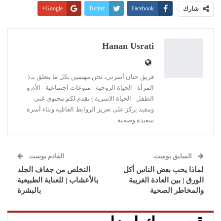
شارك
Facebook
Twitter
Google+
Pinterest
WhatsApp
ReddIt
البريد الإلكتروني
Linkedin
طباعة
Hanan Usrati
فريق حنان أسرتي، نحن مهتمين بكل ما يتعلق بـ (
المرأة - الحياة الزوجية - منوعات اجتماعية - الأم و
الطفل - الحياة الاسرية ) نقدم لكم محتوى غني
ومفيد يركز على تعزيز الروابط العائلية وبناء أسرة
سعيدة وصحية
السابق بوست
القادم بوست
لماذا يحب بعض الناس أكل
التخلص من جفاف الجلد
الورق | بين العادة الغريبة
بالأعشاب | للعناية الطبيعية
والمخاطر الصحية
بالبشرة