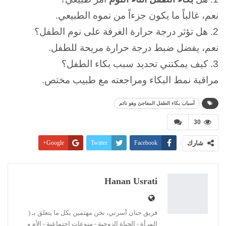
نعم، غالباً ما يكون جزءاً من نموه الطبيعي.
2. هل تؤثر درجة حرارة الغرفة على نوم الطفل؟
نعم، يفضل ضبط درجة حرارة مريحة للطفل.
3. كيف يمكنني تحديد سبب بكاء الطفل؟
مراقبة نمط البكاء ومراجعته مع طبيب مختص.
أسباب بكاء الطفل المفاجئ وهو نائم
30
شارك
Facebook
Twitter
Google+
Pinterest
WhatsApp
ReddIt
البريد الإلكتروني
Linkedin
طباعة
Hanan Usrati
فريق حنان أسرتي، نحن مهتمين بكل ما يتعلق بـ (
المرأة - الحياة الزوجية - منوعات اجتماعية - الأم و