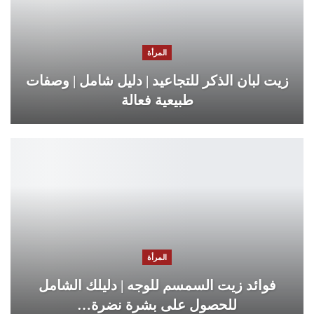
المرأة
زيت لبان الذكر للتجاعيد | دليل شامل | وصفات
طبيعية فعالة
المرأة
فوائد زيت السمسم للوجه | دليلك الشامل
للحصول على بشرة نضرة…