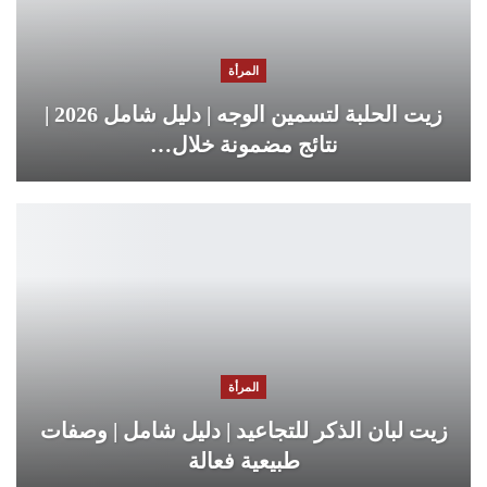
المرأة
زيت الحلبة لتسمين الوجه | دليل شامل 2026 |
نتائج مضمونة خلال…
المرأة
زيت لبان الذكر للتجاعيد | دليل شامل | وصفات
طبيعية فعالة