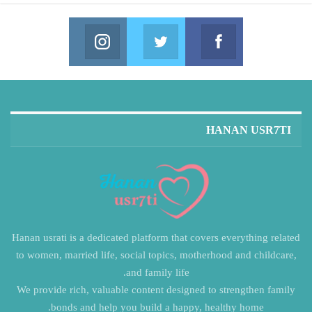
Instagram
Twitter
Facebook
in us on Instagram
Join us on Twitter
Join us on Facebook
HANAN USR7TI
Hanan usrati is a dedicated platform that covers everything related
to women, married life, social topics, motherhood and childcare,
and family life.
We provide rich, valuable content designed to strengthen family
bonds and help you build a happy, healthy home.