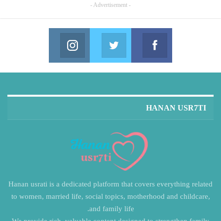
- Advertisement -
Instagram
Twitter
Facebook
in us on Instagram
Join us on Twitter
Join us on Facebook
HANAN USR7TI
Hanan usrati is a dedicated platform that covers everything related
to women, married life, social topics, motherhood and childcare,
and family life.
We provide rich, valuable content designed to strengthen family